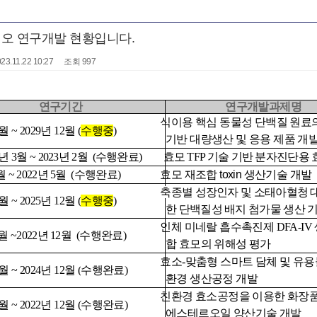
오 연구개발 현황입니다.
23.11.22 10:27
조회 997
연구기간
연구개발과제명
식이용 핵심 동물성 단백질 원료
월 ~ 2029년 12월 (
수행중
)
기반 대량생산 및 응용 제품 개
2년 3월 ~ 2023년 2월 (수행완료)
효모 TFP 기술 기반 분자진단용
6월 ~ 2022년 5월 (수행완료)
효모 재조합 toxin 생산기술 개발
축종별 성장인자 및 소태아혈청 
월 ~ 2025년 12월 (
수행중
)
한 단백질성 배지 첨가물 생산 
인체 미네랄 흡수촉진제 DFA-IV
월 ~2022년 12월
(수행완료)
합 효모의 위해성 평가
효소-맞춤형 스마트 담체 및 유용
월 ~ 2024년 12월 (
수행완료
)
환경 생산공정 개발
친환경 효소공정을 이용한 화장
4월 ~ 2022년 12월 (수행완료)
에스테르오일 양산기술 개발