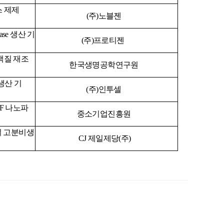
스
제제
(
주
)
노블젠
ase 생산 기
(주)프로티젠
백질
재조
한국생명공학연구원
생산
기
(
주
)
인투셀
GF
나노파
중소기업진흥원
질
고분비생
CJ
제일제당(주)