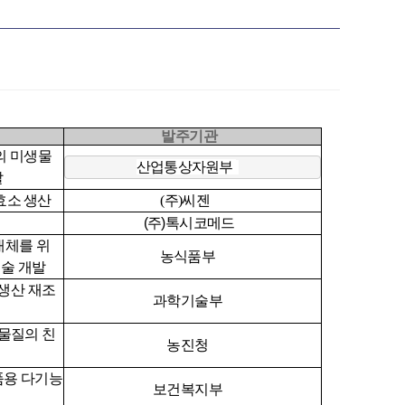
발주기관
의 미생물
산업통상자원부
발
 효소 생산
(주)씨젠
(주)톡시코메드
대체를 위
농식품부
기술 개발
 생산 재조
과학기술부
물질의 친
농진청
품용 다기능
보건복지부