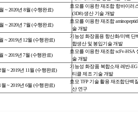
효모를
이용한
재조합
항바이러
월 ~ 2020년 8월
(수행완료)
(3D8)
생산
기술
개발
효모를 이용한 재조합 aminopeptid
월 ~ 2020년 7월
(수행완료)
술 개발
기능성
화장품용
항산화
/
미백
단
월 ~ 2019년 12월
(수행완료)
합생산
및
봉입기술
개발
효모를
이용한
재조합
scFv-HSA
월 ~ 2019년 7월
(수행완료)
술
개발
기능성
화장품
복합소재
레반
-E
2월 ~ 2019년 11월
(수행완료)
티클
제조
기술
개발
효모
TFP
기술
활용
재조합단백
1월 ~ 2019년 6월
(수행완료)
산
연구