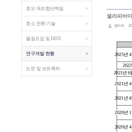
효모 재조합단백질
셀라피바이
효소 전환 기술​
관리자
20
물질포집 및 DDS​
연구개발 현황​
2025년 4
202
논문 및 보유특허​
2021년 
2021년 4
2021년 4
2020년 1
2020년 